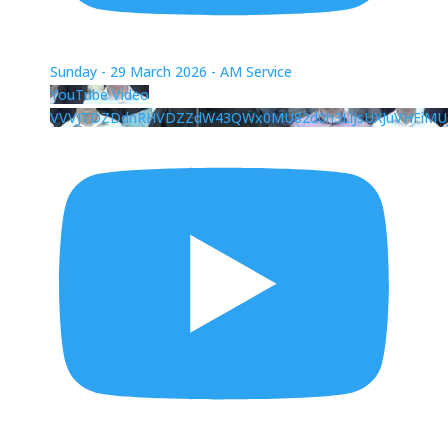
Sunday - 29 March 2026 - AM Service
YouTube Video
VVVJTDZDdnRHVDZZdW43QWx0MU82d0h3LlJsUXJuVHFiMU