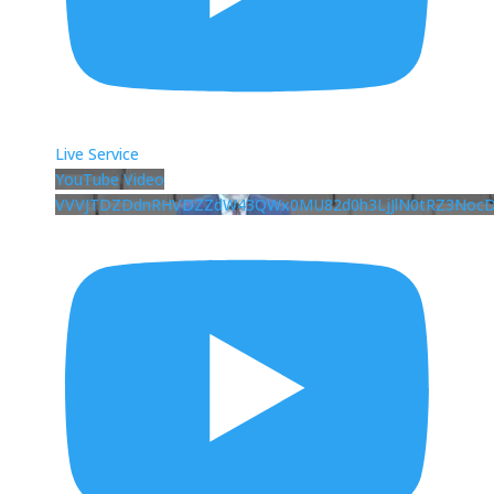
Live Service
YouTube Video
VVVJTDZDdnRHVDZZdW43QWx0MU82d0h3LjJlN0tRZ3Noc