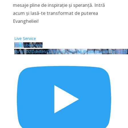
mesaje pline de inspirație și speranță. Intră
acum și lasă-te transformat de puterea
Evangheliei!
Live Service
YouTube Video
VVVJTDZDdnRHVDZZdW43QWx0MU82d0h3Lkc3VTZUS2JqZ