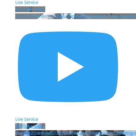
Live Service
YouTube Video
VVVJTDZDdnRHVDZZdW43QWx0MU82d0h3LnZ4aGo4d3hM
Live Service
YouTube Video
VVVJTDZDdnRHVDZZdW43QWx0MU82d0h3LkZsZHpMR3Jp