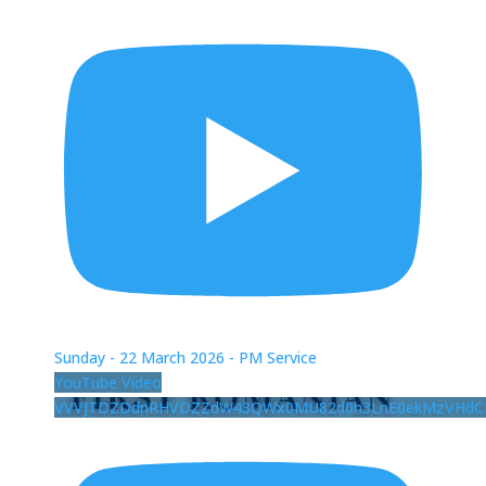
Sunday - 22 March 2026 - PM Service
YouTube Video
VVVJTDZDdnRHVDZZdW43QWx0MU82d0h3LnE0ekMzVHdC