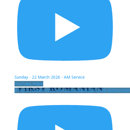
Sunday - 22 March 2026 - AM Service
YouTube Video
VVVJTDZDdnRHVDZZdW43QWx0MU82d0h3LllEc3hRZmFQS