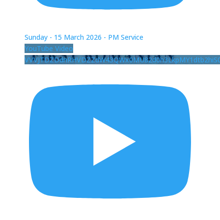
Sunday - 15 March 2026 - PM Service
YouTube Video
VVVJTDZDdnRHVDZZdW43QWx0MU82d0h3LkpMY1dtb2hiS