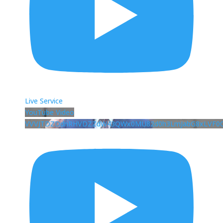
Live Service
YouTube Video
VVVJTDZDdnRHVDZZdW43QWx0MU82d0h3LmJabG8xLVF0